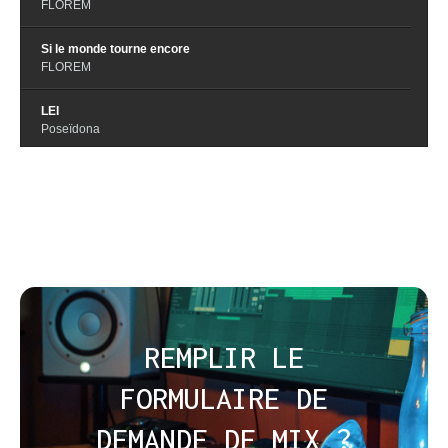
FLOREM
Si le monde tourne encore
FLOREM
LEI
Poseïdona
La Giostra
Poseïdona
Solo Gli Altri
POSEÏDONA
Il Velo Di Seta
POSEÏDONA
REMPLIR LE
Wolfskind
Julie Fox
FORMULAIRE DE
Pilgrim
DEMANDE DE MIX ?
Julie Fox