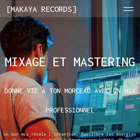
MAKAYA RECORDS
MIXAGE ET MASTERING
DONNE VIE À TON MORCEAU AVEC UN MIX
PROFESSIONNEL
Un bon mix révèle l’intention, équilibre les énergies