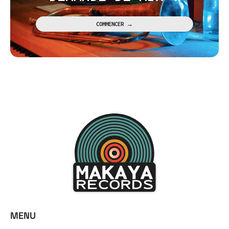
Long Days
COMMENCER →
Julie Fox
Fly High
Julie Fox
Flower
Julie Fox
Un violon sur ma peau
Vincent d'UT
IL TEMPO NO ESISTE (Uragano)
POSEÏDONA
TEN (Tsunami)
POSEÏDONA
Each Heart is a Garden
MENU
Julie Fox