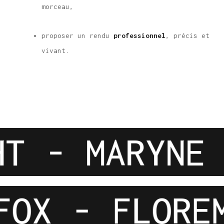
morceau,
proposer un rendu
professionnel
, précis et
vivant.
GHT - MARYN
X - FLOREM 