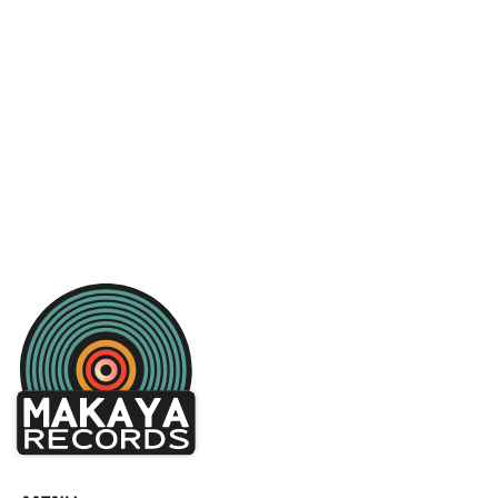
Sara Bex
Stay
Stain of Light
Come on
Stain of Light
Solo Gli Altri
POSEÏDONA
Il Velo Di Seta
POSEÏDONA
Wolfskind
Julie Fox
Pilgrim
Julie Fox
Long Days