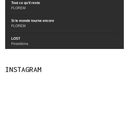
Tout ce qu'il reste
FLOREM
Si le monde tourne encore
FLOREM
LOST
Poseïdona
Everybody Leaves
Poseïdona
INSTAGRAM
LEI
Poseïdona
La Giostra
Poseïdona
How Do I Know
Laraly
Toi et Moi