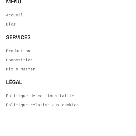
MENU
Julie Fox
Fly High
Accueil
Julie Fox
Blog
Flower
SERVICES
Julie Fox
Production
Each Heart is a Garden
Julie Fox
Composition
Mix & Master
TEN (Tsunami)
POSEÏDONA
LÉGAL
IL TEMPO NO ESISTE (Uragano)
POSEÏDONA
Politique de confidentialité
Politique relative aux cookies
Un violon sur ma peau
Vincent d'UT